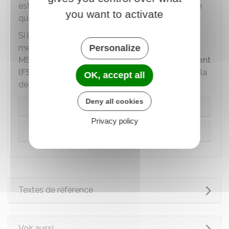
est un échéancier du remboursement de la dette
you want to activate
que le bailleur met en place avec le locataire.
Si le bailleur ne respecte pas son obligation de
mettre en place un plan d'apurement, la Caf (ou
Personalize
MSA) saisit le
fonds de solidarité pour le logement
(FSL)
pour qu'il fasse un
plan d'apurement
de la
OK, accept all
dette.
Deny all cookies
En cas de plan d'apurement du bailleur
Privacy policy
En cas de plan d'apurement du FSL
Textes de référence
Voir aussi