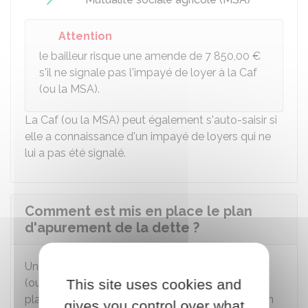
Attention
le bailleur risque une amende de
7 850,00 €
s'il ne signale pas l'impayé de loyer à la Caf
(ou la MSA).
La Caf (ou la MSA) peut également s'auto-saisir si
elle a connaissance d'un impayé de loyers qui ne
lui a pas été signalé.
Comment est mis en place le plan
d'apurement de la dette ?
Une fois que le bailleur a signalé l'impayé, la Caf
(ou la MSA) demande au bailleur de mettre en
This site uses cookies and
place un
plan d'apurement
de la dette. Ce plan
gives you control over what