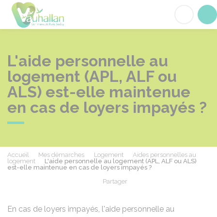
Vauhallan
Acc
L'aide personnelle au
logement (APL, ALF ou
ALS) est-elle maintenue
en cas de loyers impayés ?
Accueil
Mes démarches
Logement
Aides personnelles au
logement
L'aide personnelle au logement (APL, ALF ou ALS)
est-elle maintenue en cas de loyers impayés ?
Partager
Partager sur Facebook
Partager sur X - Twit
Partager sur
Par
En cas de loyers impayés, l'aide personnelle au