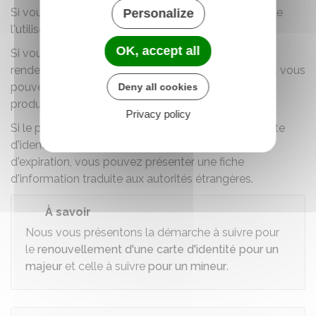
Si vous avez un passeport valide, il est préférable de
Personalize
l'utiliser.
OK, accept all
Si vous n'avez pas de passeport, et que vous vous
rendez dans un pays qui accepte la carte d'identité, vous
pouvez demander son renouvellement anticipé en
Deny all cookies
produisant un
justificatif du voyage à venir
.
Privacy policy
Si le pays accepte que la date inscrite sur votre carte
d'identité ne corresponde pas à sa date réelle
d'expiration, vous pouvez présenter une
fiche
d'information traduite
aux autorités étrangères.
À savoir
Nous vous présentons la démarche à suivre pour
le
renouvellement d'une carte d'identité pour un
majeur
et celle à suivre
pour un mineur
.