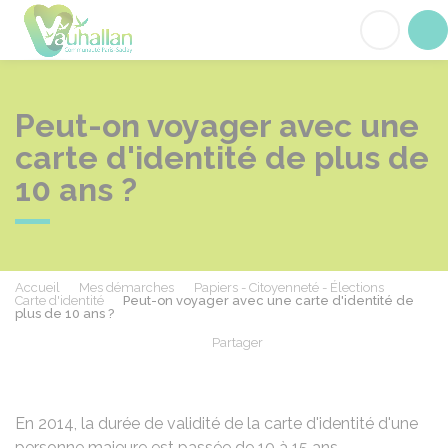
Vauhallan
Acc
Peut-on voyager avec une
carte d'identité de plus de
10 ans ?
Accueil
Mes démarches
Papiers - Citoyenneté - Élections
Carte d'identité
Peut-on voyager avec une carte d'identité de
plus de 10 ans ?
Partager
Partager sur Facebook
Partager sur X - Twit
Partager sur
Par
En 2014, la durée de validité de la carte d'identité d'une
personne majeure est passée de 10 à 15 ans.