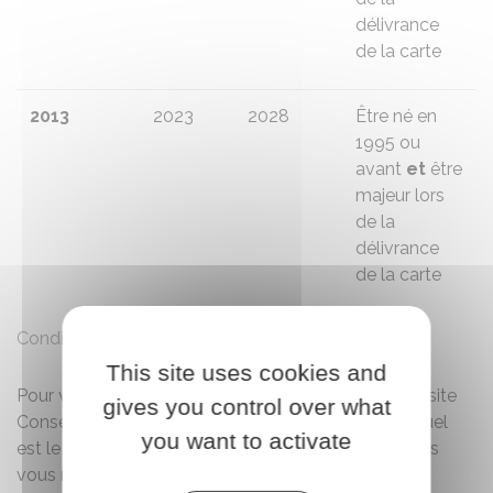
délivrance
de la carte
2013
2023
2028
Être né en
1995 ou
avant
et
être
majeur lors
de la
délivrance
de la carte
Condition de prolongation automatique
This site uses cookies and
Pour voyager à l'étranger, vous devez vérifier sur le site
gives you control over what
Conseils aux voyageurs
(rubrique Entrée/Séjour) quel
you want to activate
est le document d'identité exigé par le pays où vous
vous rendez.