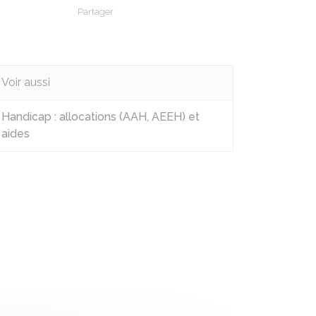
Partager
Partager sur Facebook
Partager sur X - Twitter
Partager sur Linkedin
Partager par em
Voir aussi
Handicap : allocations (AAH, AEEH) et
aides