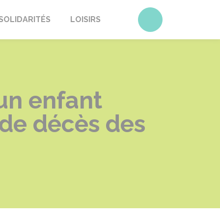
Accéder au form
SOLIDARITÉS
LOISIRS
un enfant
 de décès des