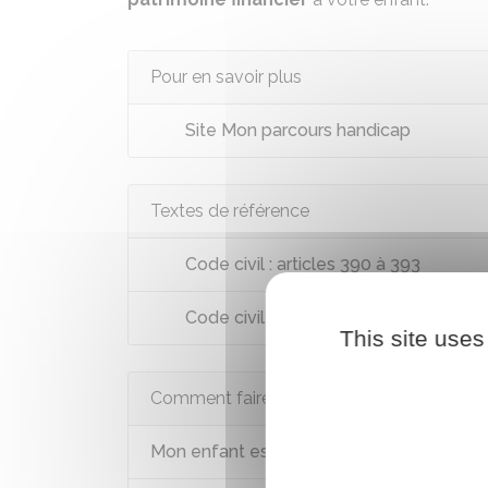
Pour en savoir plus
Site Mon parcours handicap
Textes de référence
Code civil : articles 390 à 393
Code civil : articles 477 à 488
This site uses
Comment faire si...
Mon enfant est en situation de handicap