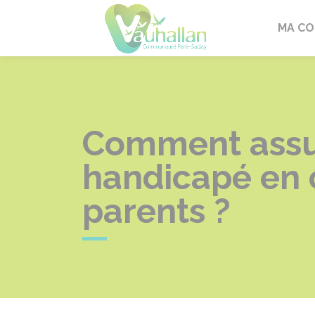
Vauhallan
MA C
Comment assur
handicapé en 
parents ?