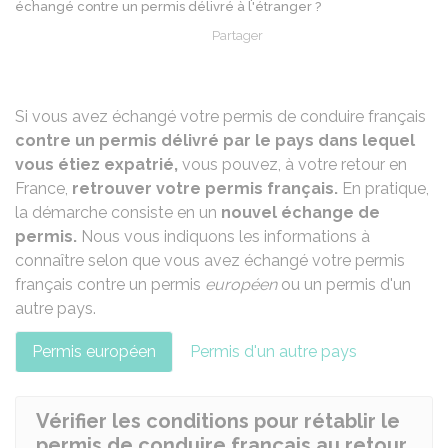
échangé contre un permis délivré à l'étranger ?
Partager
Partager sur Facebook
Partager sur X - Twit
Partager sur
Par
Si vous avez échangé votre permis de conduire français
contre un permis délivré par le pays dans lequel
vous étiez expatrié,
vous pouvez, à votre retour en
France,
retrouver votre permis français.
En pratique,
la démarche consiste en un
nouvel échange de
permis.
Nous vous indiquons les informations à
connaître selon que vous avez échangé votre permis
français contre un permis
européen
ou un permis d'un
autre pays.
Permis européen
Permis d'un autre pays
Vérifier les conditions pour rétablir le
permis de conduire français au retour