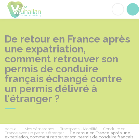
Vauhallan
Acc
De retour en France après
une expatriation,
comment retrouver son
permis de conduire
français échangé contre
un permis délivré à
l'étranger ?
Accueil
Mes démarches
Transports - Mobilité
Conduire en
France avec un permis étranger
De retour en France après une
expatriation, comment retrouver son permis de conduire français