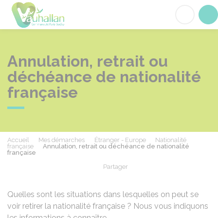
Vauhallan
Acc
Annulation, retrait ou
déchéance de nationalité
française
Accueil
Mes démarches
Étranger - Europe
Nationalité
française
Annulation, retrait ou déchéance de nationalité
française
Partager
Partager sur Facebook
Partager sur X - Twit
Partager sur
Par
Quelles sont les situations dans lesquelles on peut se
voir retirer la nationalité française ? Nous vous indiquons
les informations à connaître.