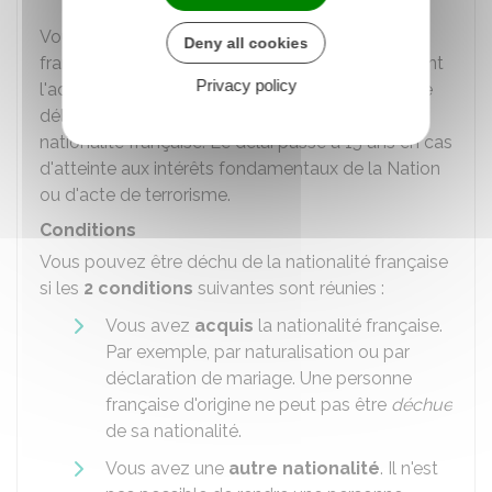
Vous risquez la déchéance de la nationalité
Deny all cookies
française uniquement pour les faits commis avant
Privacy policy
l'acquisition de la nationalité française ou dans le
délai de 10 ans à partir de l'acquisition de la
nationalité française. Le délai passe à 15 ans en cas
d'atteinte aux intérêts fondamentaux de la Nation
ou d'acte de terrorisme.
Conditions
Vous pouvez être déchu de la nationalité française
si les
2 conditions
suivantes sont réunies :
Vous avez
acquis
la nationalité française.
Par exemple, par naturalisation ou par
déclaration de mariage. Une personne
française d'origine ne peut pas être
déchue
de sa nationalité.
Vous avez une
autre nationalité
. Il n'est