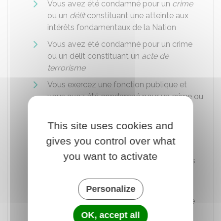
Vous avez été condamné pour un
crime
ou un
délit
constituant une atteinte aux
intérêts fondamentaux de la Nation
Vous avez été condamné pour un crime
ou un délit constituant un
acte de
terrorisme
Vous exercez une fonction publique et
vous avez été condamné pour un crime ou
un délit constituant une atteinte à
l'administration publique. Par exemple,
This site uses cookies and
atteinte à une liberté individuelle,
gives you control over what
discrimination.
you want to activate
Vous n'avez pas respecté les obligations
résultant du code du service national
Personalize
Vous avez accompli des actes au profit
d'un État étranger, incompatibles avec le
fait d'être Français(e).
OK, accept all