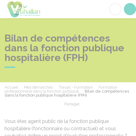
Vauhallan
Acc
Bilan de compétences
dans la fonction publique
hospitalière (FPH)
Accueil
Mes démarches
Travail - Formation
Formation
professionnelle dans la fonction publique
Bilan de compétences
dans la fonction publique hospitalière (FPH)
Partager
Partager sur Facebook
Partager sur X - Twit
Partager sur
Par
Vous êtes agent public de la fonction publique
hospitalière (fonctionnaire ou contractuel) et vous
souhaitez définir un projet d'évolution professionnelle ?