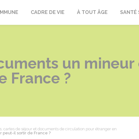
OMMUNE
CADRE DE VIE
À TOUT ÂGE
SANTÉ 
cuments un mineur 
de France ?
es, cartes de séjour et documents de circulation pour étranger en
eut-il sortir de France ?