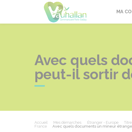
Vauhallan
MA C
Avec quels do
peut-il sortir 
Accueil
Mes démarches
Étranger - Europe
Titr
France
Avec quels documents un mineur étranger p