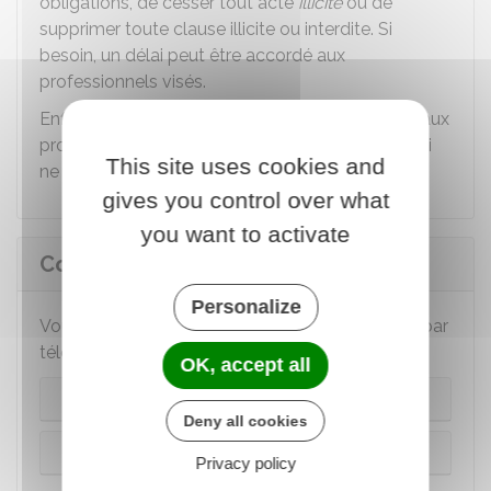
obligations, de cesser tout acte
illicite
ou de
supprimer toute clause illicite ou interdite. Si
besoin, un délai peut être accordé aux
professionnels visés.
Enfin, la DGCCRF peut appliquer des sanctions aux
professionnels qui ne respectent pas la loi ou qui
This site uses cookies and
ne se conforment pas à ses injonctions.
gives you control over what
you want to activate
Comment contacter la DGCCRF ?
Personalize
Vous pouvez contacter la DGCCRF en ligne ou par
téléphone :
OK, accept all
En ligne
Deny all cookies
Par téléphone
Privacy policy