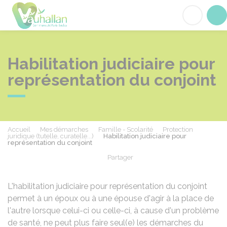
Vauhallan
Acc
Habilitation judiciaire pour
représentation du conjoint
Accueil
Mes démarches
Famille - Scolarité
Protection
juridique (tutelle, curatelle...)
Habilitation judiciaire pour
représentation du conjoint
Partager
Partager sur Facebook
Partager sur X - Twit
Partager sur
Par
L'habilitation judiciaire pour représentation du conjoint
permet à un époux ou à une épouse d'agir à la place de
l'autre lorsque celui-ci ou celle-ci, à cause d'un problème
de santé, ne peut plus faire seul(e) les démarches du