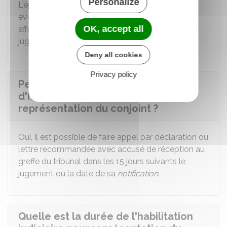
Personalize
L'époux ou l'épouse habilité(e), ainsi que les
éventuels tiers dont les intérêts risquent d'être
OK, accept all
affectés par le jugement, reçoivent une copie du
jugement.
Deny all cookies
Privacy policy
Peut-on faire appel de la décision
d'habilitation judiciaire pour
représentation du conjoint ?
Oui, il est possible de faire appel par déclaration ou
lettre recommandée avec accusé de réception au
greffe du tribunal dans les 15 jours suivants le
jugement ou la date de sa
notification
.
Quelle est la durée de l'habilitation