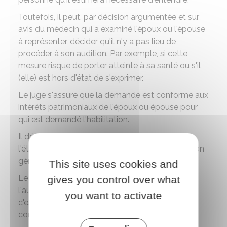
Toutefois, il peut, par décision argumentée et sur
avis du médecin qui a examiné l'époux ou l'épouse
à représenter, décider qu'il n'y a pas lieu de
procéder à son audition. Par exemple, si cette
mesure risque de porter atteinte à sa santé ou s'il
(elle) est hors d'état de s'exprimer.
Le juge s'assure que la demande est conforme aux
intérêts patrimoniaux de l'époux ou épouse pour
qui est demandé l'habilitation.
Il décide de l'opportunité, des conditions et de
l'étendue de l'habilitation judiciaire : représentation
générale ou pour certains actes particuliers.
This site uses cookies and
Le juge peut rendre sa décision le jour même de
gives you control over what
l'audience ou bien mettre la décision en délibéré,
you want to activate
c'est-à-dire prévoir une autre date pour faire
connaître son jugement.