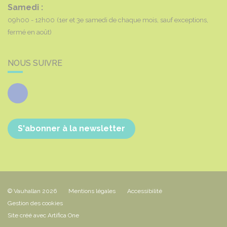
Samedi :
09h00 - 12h00
(1er et 3e samedi de chaque mois, sauf exceptions,
fermé en août)
NOUS SUIVRE
Facebook
S'abonner à la newsletter
© Vauhallan 2026
Mentions légales
Accessibilité
Gestion des cookies
Site créé avec Artifica One