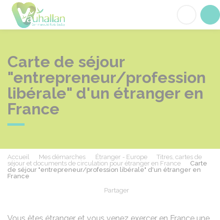
Vauhallan
Acc
Carte de séjour
"entrepreneur/profession
libérale" d'un étranger en
France
Accueil
Mes démarches
Étranger - Europe
Titres, cartes de
séjour et documents de circulation pour étranger en France
Carte
de séjour "entrepreneur/profession libérale" d'un étranger en
France
Partager
Partager sur Facebook
Partager sur X - Twit
Partager sur
Par
Vous êtes étranger et vous venez exercer en France une