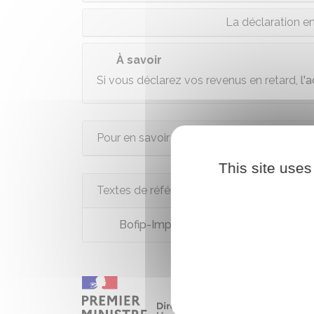
La déclaration en
À savoir
Si vous déclarez vos revenus en retard,
l'
Pour en savoir plus
This site uses
Textes de référence
Bofip-Impôts n°BOI-IR-DECLA relatif 