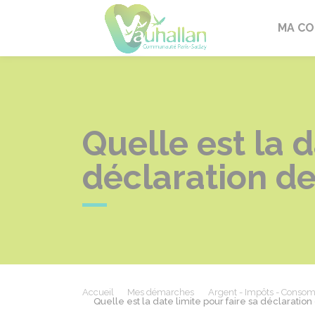
Vauhallan
MA C
Quelle est la d
déclaration de
Accueil
Mes démarches
Argent - Impôts - Conso
Quelle est la date limite pour faire sa déclaratio