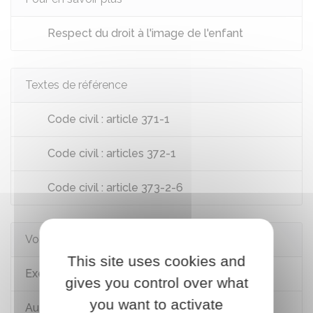
Respect du droit à l'image de l'enfant
Textes de référence
Code civil : article 371-1
Code civil : articles 372-1
Code civil : article 373-2-6
Voir aussi
This site uses cookies and
Exercice de l'autorité parentale
gives you control over what
you want to activate
Autorité parentale en cas de séparation des