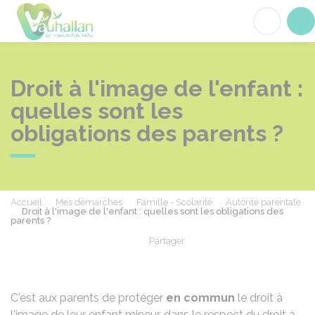
Vauhallan
Acc
Droit à l'image de l'enfant :
quelles sont les
obligations des parents ?
Accueil
Mes démarches
Famille - Scolarité
Autorité parentale
Droit à l'image de l'enfant : quelles sont les obligations des
parents ?
Partager
Partager sur Facebook
Partager sur X - Twit
Partager sur
Par
C'est aux parents de protéger
en commun
le droit à
l'image de leur enfant mineur, dans le respect du droit à