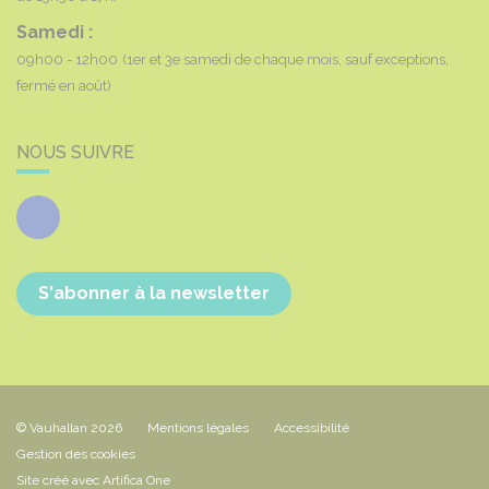
Samedi :
09h00 - 12h00
(1er et 3e samedi de chaque mois, sauf exceptions,
fermé en août)
NOUS SUIVRE
Facebook
S'abonner à la newsletter
© Vauhallan 2026
Mentions légales
Accessibilité
Gestion des cookies
Site créé avec Artifica One