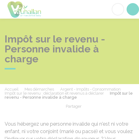
Vauhallan
Acc
Impôt sur le revenu -
Personne invalide à
charge
Accueil
Mes démarches
Argent - Impôts - Consommation
Impôt sur le revenu : déclaration et revenus à déclarer
Impôt sur le
revenu - Personne invalide à charge
Partager
Partager sur Facebook
Partager sur X - Twit
Partager sur
Par
Vous hébergez une personne invalide qui n'est ni votre
enfant, ni votre conjoint (marié ou pacsé) et vous voulez
l'indiquer sur votre déclaration de revenus ? Vous