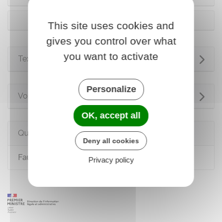
Mandat de protection future
This site uses cookies and
gives you control over what
you want to activate
Textes de référence
Personalize
Voir aussi
OK, accept all
Questions ? Réponses !
Deny all cookies
Faut-il avoir un avocat pour divorcer ?
Privacy policy