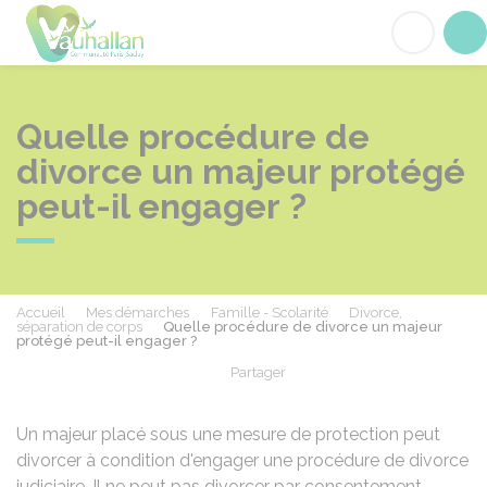
Vauhallan
Acc
Quelle procédure de
divorce un majeur protégé
peut-il engager ?
Accueil
Mes démarches
Famille - Scolarité
Divorce,
séparation de corps
Quelle procédure de divorce un majeur
protégé peut-il engager ?
Partager
Partager sur Facebook
Partager sur X - Twit
Partager sur
Par
Un majeur placé sous une mesure de protection peut
divorcer à condition d'engager une procédure de divorce
judiciaire. Il ne peut pas divorcer par consentement