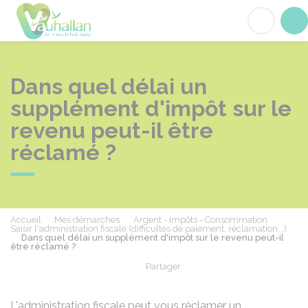
Vauhallan
Acc
Dans quel délai un
supplément d'impôt sur le
revenu peut-il être
réclamé ?
Accueil
Mes démarches
Argent - Impôts - Consommation
Saisir l'administration fiscale (difficultés de paiement, réclamation...)
Dans quel délai un supplément d'impôt sur le revenu peut-il
être réclamé ?
Partager
Partager sur Facebook
Partager sur X - Twit
Partager sur
Par
L'administration fiscale peut vous réclamer un