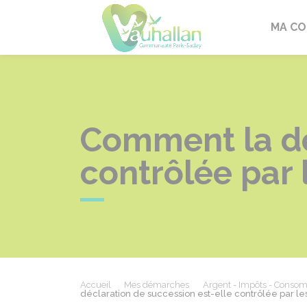
Vauhallan
MA C
Comment la dé
contrôlée par 
Accueil
Mes démarches
Argent - Impôts - Conso
déclaration de succession est-elle contrôlée par les