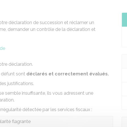
otre déclaration de succession et réclamer un
, demander un contrôle de la déclaration et
nde
otre
déclaration
.
u défunt sont
déclarés et correctement évalués.
s justifications.
e semble insuffisante, ils vous adressent une
aration.
régularité détectée par les services fiscaux :
ularité flagrante