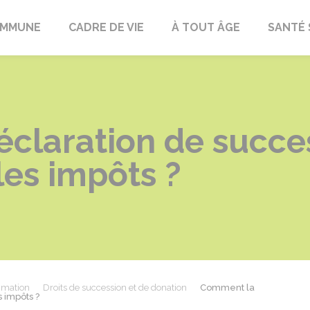
OMMUNE
CADRE DE VIE
À TOUT ÂGE
SANTÉ 
claration de succes
les impôts ?
mmation
Droits de succession et de donation
Comment la
 impôts ?