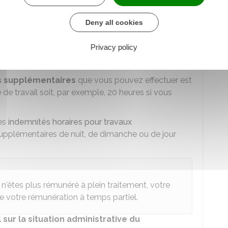
nt pris en charge dans les mêmes conditions que
Deny all cookies
 de travail à temps partiel est au moins égale à la
de travail.
Privacy policy
lémentaires
lorsque vous êtes à temps partiel.
 supplémentaires
que vous pouvez effectuer est
 de travail soit, par exemple, 20 heures si vous
des
indemnités horaires pour travaux
upplémentaires de nuit, de dimanche ou de jour
 n'êtes plus rémunéré à plein traitement, votre
e votre rémunération à temps partiel.
 sur la situation administrative du