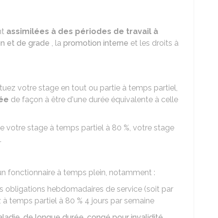
nt
assimilées à des périodes de travail à
on et de grade
, la
promotion interne
et les droits à
tuez votre stage en tout ou partie à temps partiel,
tée
de façon à être d'une durée équivalente à celle
de votre stage à temps partiel à
80 %
, votre stage
.
n fonctionnaire à temps plein, notamment :
s obligations hebdomadaires de service (soit par
z à temps partiel à
80 %
4 jours par semaine
ladie
,
de longue durée
,
congé pour invalidité