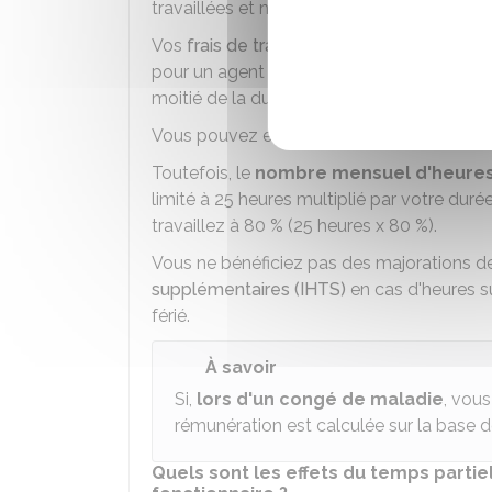
travaillées et non travaillées.
Vos
frais de transport domicile - travail
so
pour un agent à temps plein si votre durée
moitié de la durée légale ou réglementaire 
Vous pouvez effectuer des
heures supp
Toutefois, le
nombre mensuel d'heures
limité à 25 heures multiplié par votre durée
travaillez à
80 %
(25 heures x
80 %
).
Vous ne bénéficiez pas des majorations 
supplémentaires (IHTS)
en cas d'heures s
férié.
À savoir
Si,
lors d'un congé de maladie
, vous
rémunération est calculée sur la base d
Quels sont les effets du temps partiel