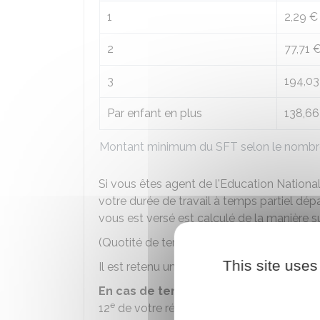
1
2,29 €
2
77,71 
3
194,03
Par enfant en plus
138,66
Montant minimum du SFT selon le nombre
Si vous êtes agent de l'Education National
votre durée de travail à temps partiel dé
vous est versé est calculé de la manière s
(Quotité de temps partiel x 4/7) + 40.
This site uses
Il est retenu un pourcentage avec un chiffre
En cas de temps partiel annualisé,
vot
e
12
de votre rémunération annuelle brute,