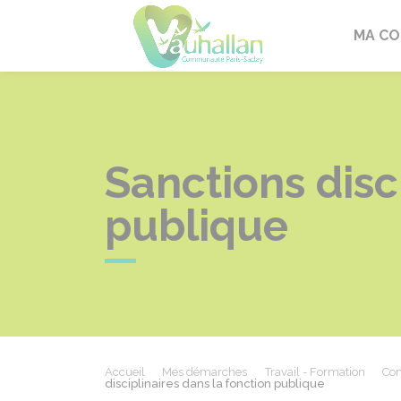
Vauhallan
MA C
Sanctions disc
publique
Accueil
Mes démarches
Travail - Formation
Con
disciplinaires dans la fonction publique