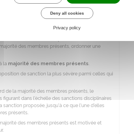
de présenter des observations orales.
s à présenter
d'ultimes observations
avant que le
Deny all cookies
érer.
Privacy policy
ibèrent à huis clos
.
es circonstances dans lesquelles les faits se sont
 la majorité des membres présents, ordonner une
à la
majorité des membres présents
.
oposition de sanction la plus sévère parmi celles qui
cord de la majorité des membres présents, le
 figurant dans l'échelle des sanctions disciplinaires
 sanction proposée, jusqu'à ce que l'une d'elles
res présents.
la majorité des membres présents est motivée et
r.