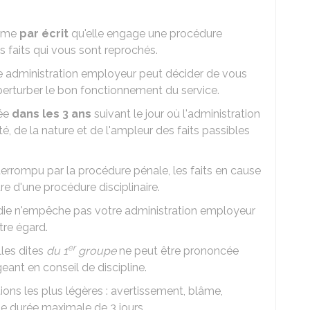
orme
par écrit
qu'elle engage une procédure
es faits qui vous sont reprochés.
otre administration employeur peut décider de vous
erturber le bon fonctionnement du service.
gée
dans les 3 ans
suivant le jour où l'administration
té, de la nature et de l'ampleur des faits passibles
terrompu par la procédure pénale, les faits en cause
e d'une procédure disciplinaire.
die n'empêche pas votre administration employeur
tre égard.
er
lles dites
du 1
groupe
ne peut être prononcée
eant en conseil de discipline.
ons les plus légères : avertissement, blâme,
e durée maximale de 3 jours.