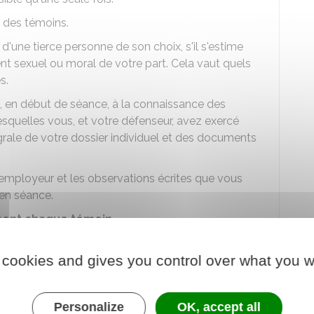
r des témoins.
'une tierce personne de son choix, s'il s'estime
nt sexuel ou moral de votre part. Cela vaut quels
s.
e, en début de séance, à la connaissance des
squelles vous, et votre défenseur, avez exercé
grale de votre dossier individuel et des documents
 employeur et les observations écrites que vous
en séance.
ent chaque témoin
.
e défenseur ou d'un membre du conseil, le
 cookies and gives you control over what you w
écider de procéder à une confrontation des témoins,
jà entendu.
 à tout moment, au président du conseil de
Personalize
OK, accept all