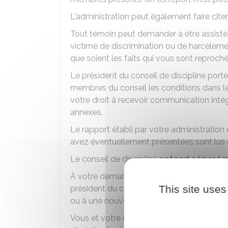
L'administration peut également faire cite
Tout témoin peut demander à être assisté d
victime de discrimination ou de harcèleme
que soient les faits qui vous sont reproché
Le président du conseil de discipline port
membres du conseil les conditions dans le
votre droit à recevoir communication inté
annexes.
Le rapport établi par votre administration
avez éventuellement présentées sont lus 
Le conseil de discipline
entend séparém
À votre demande ou à la demande de votr
This site uses
président du conseil de discipline peut d
ou à une nouvelle audition d'un témoin dé
Vous et votre défenseur pouvez demander,