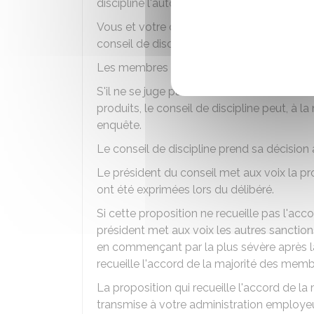
discipline l'autorisation d'intervenir afin 
Vous et votre défenseur devez être invité
conseil de discipline ne commence à délib
Les membres du conseil de discipline
dél
S'il ne se juge pas suffisamment informé d
produits, le conseil de discipline peut, à
enquête.
Le conseil de discipline prend sa décision 
Le président du conseil met aux voix la pr
ont été exprimées lors du délibéré.
Si cette proposition ne recueille pas l'ac
président met aux voix les autres sanctions
en commençant par la plus sévère après la
recueille l'accord de la majorité des memb
La proposition qui recueille l'accord de 
transmise à votre administration employeu