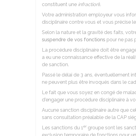
constituent une
infraction
).
Votre administration employeur vous inf
disciplinaire contre vous et vous précise l
Selon la nature et la gravité des faits, v
suspendre de vos fonctions
pour ne pas p
La procédure disciplinaire doit être enga
a eu une connaissance effective de la réali
de sanction.
Passé le délai de 3 ans, éventuellement in
ne peuvent plus être invoqués dans le cadr
Le fait que vous soyez en congé de mala
d'engager une procédure disciplinaire à vo
Aucune sanction disciplinaire autre que ce
sans consultation préalable de la
CAP
siég
er
Les sanctions du 1
groupe sont les sancti
exclusion temporaire de fonctions pour un