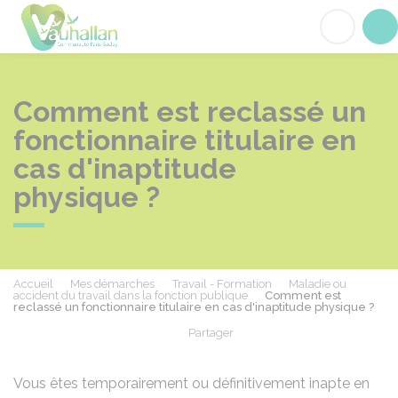
Vauhallan
Acc
Comment est reclassé un
fonctionnaire titulaire en
cas d'inaptitude
physique ?
Accueil
Mes démarches
Travail - Formation
Maladie ou
accident du travail dans la fonction publique
Comment est
reclassé un fonctionnaire titulaire en cas d'inaptitude physique ?
Partager
Partager sur Facebook
Partager sur X - Twit
Partager sur
Par
Vous êtes temporairement ou définitivement inapte en