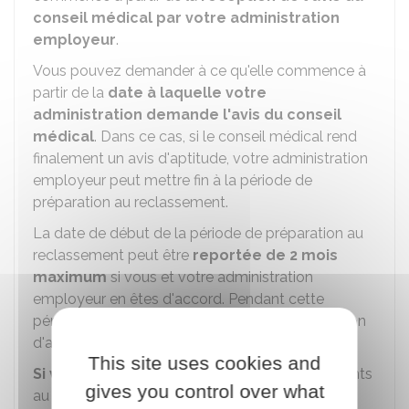
conseil médical par votre administration
employeur
.
Vous pouvez demander à ce qu'elle commence à
partir de la
date à laquelle votre
administration demande l'avis du conseil
médical
. Dans ce cas, si le conseil médical rend
finalement un avis d'aptitude, votre administration
employeur peut mettre fin à la période de
préparation au reclassement.
La date de début de la période de préparation au
reclassement peut être
reportée de 2 mois
maximum
si vous et votre administration
employeur en êtes d'accord. Pendant cette
période de report, vous êtes maintenu en position
d'activité.
This site uses cookies and
Si vous bénéficiez de l'un des congés
suivants
gives you control over what
au moment où le conseil médical est saisi ou au