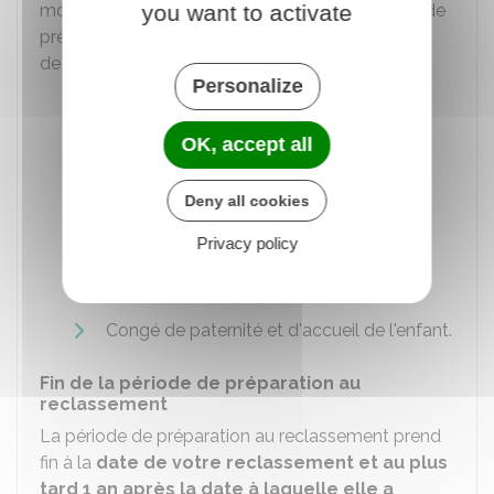
you want to activate
moment de la réception de son avis, la période de
préparation au reclassement commence à partir
de votre reprise de fonctions :
Personalize
Congés de maladie, de longue maladie
(CLM) ou de longue durée (CLD)
OK, accept all
Congé pour invalidité temporaire
imputable au service (Citis)
Deny all cookies
Congé de maternité ou d'adoption
Privacy policy
Congé de naissance ou d'adoption de
3 jours
Congé de paternité et d'accueil de l'enfant.
Fin de la période de préparation au
reclassement
La période de préparation au reclassement prend
fin à la
date de votre reclassement et au plus
tard 1 an après la date à laquelle elle a