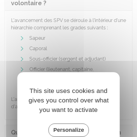
volontaire ?
L'avancement des SPV se déroule à l'intérieur d'une
hiérarchie comprenant les grades suivants :
Sapeur
Caporal
Sous-officier (sergent et adjudant)
Officier (lieutenant, capitaine,
commandant, lieutenant-colonel et
colonel).
This site uses cookies and
L'avancement est soumis à des conditions
gives you control over what
d'ancienneté et de formation.
you want to activate
Personalize
Quelle est l'indemnisation perçue en