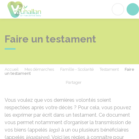
Vauhallan
Acc
Faire un testament
Accueil
Mes démarches
Famille - Scolarité
Testament
Faire
un testament
Partager
Partager sur Facebook
Partager sur X - Twit
Partager sur
Par
Vous voulez que vos dernières volontés soient
respectées après votre décès ? Pour cela, vous pouvez
les exprimer par écrit dans un testament. Ce document
vous permet notamment d'organiser la transmission de
vos biens (appelés
legs
) à un ou plusieurs bénéficiaires
(appelés
légataires
). Voici les règles à connaître pour