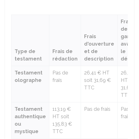
Frais
de
Frais
garde
d'ouverture
avant
Type de
Frais de
et de
le
testament
rédaction
description
décès
Testament
Pas de
26,41 €
HT
26,41 €
olographe
frais
soit
31,69 €
HT soit
TTC
31,69 €
TTC
Testament
113,19 €
Pas de frais
Pas de
authentique
HT soit
frais
ou
135,83 €
mystique
TTC