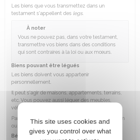
Les biens que vous transmettez dans un
testament s'appellent des
legs
.
À noter
Vous ne pouvez pas, dans votre testament,
transmettre vos biens dans des conditions
qui sont contraires à la loi ou aux mœurs.
Biens pouvant être légués
Les biens doivent vous appartenir
personnellement.
Il peut s'agir de maisons, appartements, terrains,
etc. Vous pouvez aussi léguer des meubles,
véhicules, tableaux, etc.
Par contre, vous ne pouvez pas léguer votre nom
This site uses cookies and
ou un titre honorifique.
gives you control over what
Bénéficiaires des legs