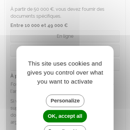
À partir de
50 000 €
, vous devez fournir des
documents spécifiques.
Entre 10 000 et 49 000 €
En ligne
Par courrier
This site uses cookies and
Sur place
gives you control over what
À partir de 50 000 €
you want to activate
Fournir un document prouvant la provenance de
l'argent
Personalize
Si vous transportez une somme égale ou
supérieure à
50 000 €
, vous devez fournir un
document
prouvant
la
provenance
de cet
OK, accept all
argent.