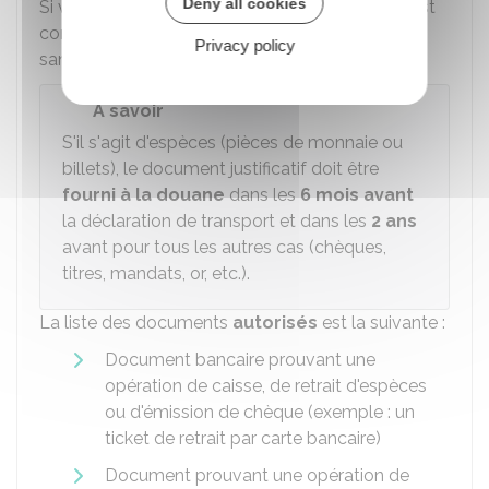
Deny all cookies
Si vous ne le fournissez pas, votre déclaration est
considérée comme fausse et vous risquez une
Privacy policy
sanction judiciaire.
À savoir
S'il s'agit d'espèces (pièces de monnaie ou
billets), le document justificatif doit être
fourni à la douane
dans les
6 mois avant
la déclaration de transport et dans les
2 ans
avant pour tous les autres cas (chèques,
titres, mandats, or, etc.).
La liste des documents
autorisés
est la suivante :
Document bancaire prouvant une
opération de caisse, de retrait d'espèces
ou d'émission de chèque (exemple : un
ticket de retrait par carte bancaire)
Document prouvant une opération de