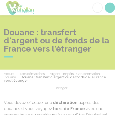
Vauhallan
Acc
Douane : transfert
d'argent ou de fonds de la
France vers l'étranger
Accueil
Mes démarches
Argent - Impôts - Consommation
Douane
Douane : transfert d'argent ou de fonds de la France
vers l'étranger
Partager
Partager sur Facebook
Partager sur X - Twit
Partager sur
Par
Vous devez effectuer une
déclaration
auprès des
douanes si vous voyagez
hors de France
avec une
somme égale ou supérieure à
10 000 €
(ou l'équivalent