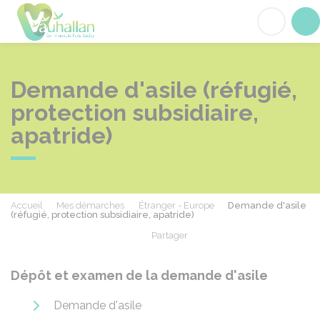
Vauhallan
Acc
Demande d'asile (réfugié,
protection subsidiaire,
apatride)
Accueil
Mes démarches
Étranger - Europe
Demande d'asile
(réfugié, protection subsidiaire, apatride)
Partager
Partager sur Facebook
Partager sur X - Twit
Partager sur
Par
Dépôt et examen de la demande d'asile
Demande d'asile