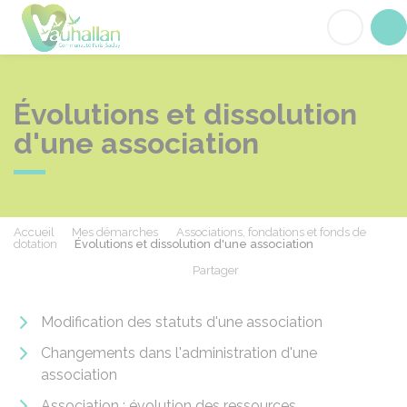
Vauhallan
Acc
Évolutions et dissolution
d'une association
Accueil
Mes démarches
Associations, fondations et fonds de
dotation
Évolutions et dissolution d'une association
Partager
Partager sur Facebook
Partager sur X - Twit
Partager sur
Par
Modification des statuts d'une association
Changements dans l'administration d'une
association
Association : évolution des ressources