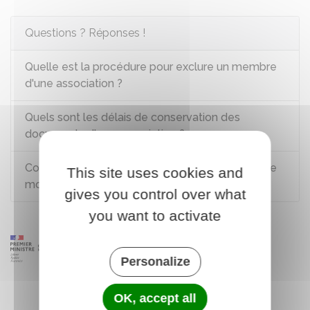
Questions ? Réponses !
Quelle est la procédure pour exclure un membre
d'une association ?
Quels sont les délais de conservation des
documents d'une association ?
Comment obtenir le récépissé de déclaration de
This site uses cookies and
modification d'une association ?
gives you control over what
you want to activate
Personalize
OK, accept all