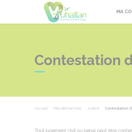
Vauhallan
MA C
Contestation 
Accueil
Mes démarches
Justice
Contestation 
Tout jugement civil ou pénal peut être conte