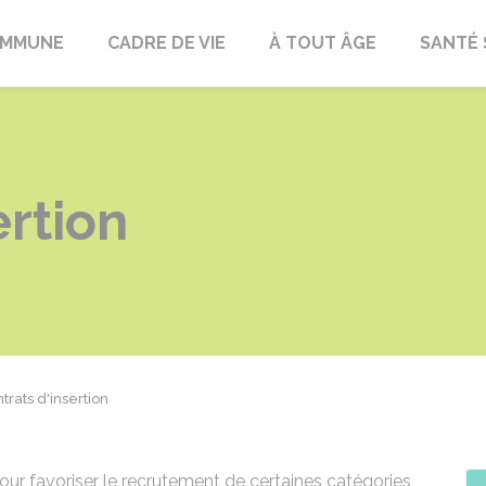
OMMUNE
CADRE DE VIE
À TOUT ÂGE
SANTÉ 
ertion
trats d'insertion
pour favoriser le recrutement de certaines catégories