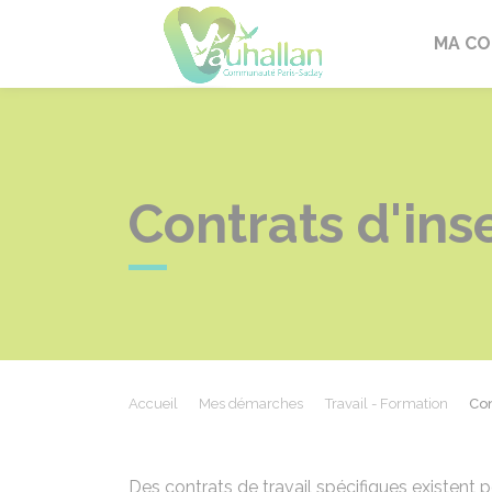
Vauhallan
MA C
Contrats d'ins
Accueil
Mes démarches
Travail - Formation
Con
Des contrats de travail spécifiques existent 