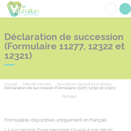
Vauhallan
Acc
Déclaration de succession
(Formulaire 11277, 12322 et
12321)
Accueil
Mes démarches
Services en ligne et formulaires
Déclaration de succession (Formulaire 11277, 12322 et 12321)
Partager
Partager sur Facebook
Partager sur X - Twit
Partager sur
Par
Formulaires disponibles uniquement en français
La succession d'une personne s'ouvre à son décès.