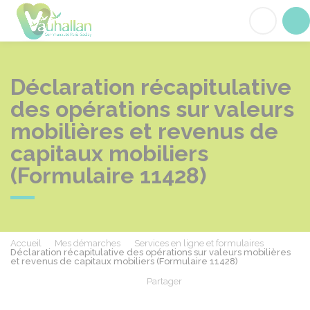
Vauhallan
Acc
Déclaration récapitulative
des opérations sur valeurs
mobilières et revenus de
capitaux mobiliers
(Formulaire 11428)
Accueil
Mes démarches
Services en ligne et formulaires
Déclaration récapitulative des opérations sur valeurs mobilières
et revenus de capitaux mobiliers (Formulaire 11428)
Partager
Partager sur Facebook
Partager sur X - Twit
Partager sur
Par