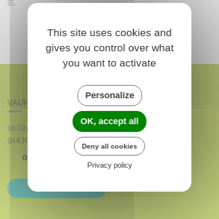
This site uses cookies and
gives you control over what
you want to activate
Personalize
VAUHALLAN
OK, accept all
10 Grande rue du 8 mai 1945
91430
VAUHALLAN
Deny all cookies
01 69 35 53 00
Privacy policy
Contactez-nous