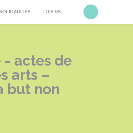
Accéder au form
SOLIDARITÉS
LOISIRS
 - actes de
 arts –
à but non