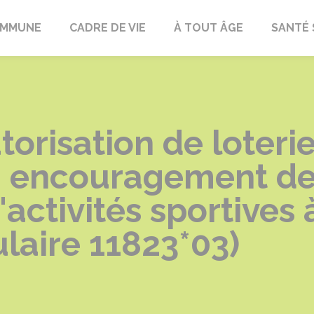
OMMUNE
CADRE DE VIE
À TOUT ÂGE
SANTÉ 
risation de loterie
– encouragement des
activités sportives 
ulaire 11823*03)