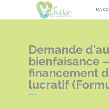
Vauhallan
MA C
Demande d'auto
bienfaisance 
financement d'
lucratif (Form