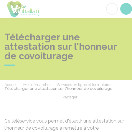
Vauhallan
Acc
Télécharger une
attestation sur l'honneur
de covoiturage
Accueil
Mes démarches
Services en ligne et formulaires
Télécharger une attestation sur l'honneur de covoiturage
Partager
Partager sur Facebook
Partager sur X - Twit
Partager sur
Par
Ce téléservice vous permet d'établir une attestation sur
l'honneur de covoiturage à remettre à votre