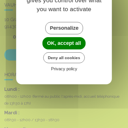
gives you control over what
VAUHALLAN
you want to activate
10 Grande rue du 8 mai 1945
91430
VAUHALLAN
Personalize
01 69 35 53 00
OK, accept all
Contactez-nous
Deny all cookies
Privacy policy
HORAIRES DE LA MAIRIE
Lundi :
08h00 - 12h00
(fermé au public l'après-midi, accueil téléphonique
de 13h30 à 17h)
Mardi :
08h30 - 12h00
13h30 - 18h30