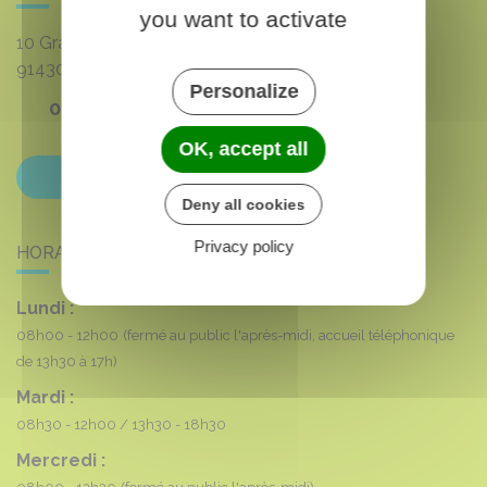
you want to activate
10 Grande rue du 8 mai 1945
91430
VAUHALLAN
Personalize
01 69 35 53 00
OK, accept all
Contactez-nous
Deny all cookies
Privacy policy
HORAIRES DE LA MAIRIE
Lundi :
08h00 - 12h00
(fermé au public l'après-midi, accueil téléphonique
de 13h30 à 17h)
Mardi :
08h30 - 12h00
13h30 - 18h30
Mercredi :