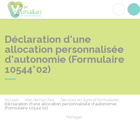
Vauhallan
Acc
Déclaration d'une
allocation personnalisée
d'autonomie (Formulaire
10544*02)
Accueil
Mes démarches
Services en ligne et formulaires
Déclaration d'une allocation personnalisée d'autonomie
(Formulaire 10544*02)
Partager
Partager sur Facebook
Partager sur X - Twit
Partager sur
Par