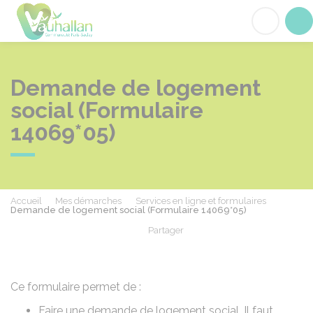
Vauhallan
Acc
Demande de logement
social (Formulaire
14069*05)
Accueil
Mes démarches
Services en ligne et formulaires
Demande de logement social (Formulaire 14069*05)
Partager
Partager sur Facebook
Partager sur X - Twit
Partager sur
Par
Ce formulaire permet de :
Faire une demande de logement social. Il faut