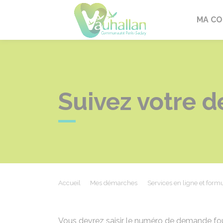
Vauhallan
MA C
Suivez votre d
Accueil
Mes démarches
Services en ligne et formu
Vous devrez saisir le numéro de demande fou