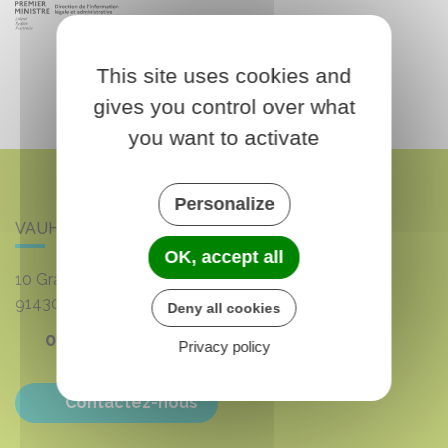
This site uses cookies and
gives you control over what
you want to activate
Personalize
VAUHALLAN
OK, accept all
10 Grande rue du 8 mai 1945
91430
VAUHALLAN
Deny all cookies
01 69 35 53 00
Privacy policy
Contactez-nous