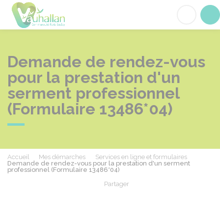
Vauhallan
Acc
Demande de rendez-vous
pour la prestation d'un
serment professionnel
(Formulaire 13486*04)
Accueil
Mes démarches
Services en ligne et formulaires
Demande de rendez-vous pour la prestation d'un serment
professionnel (Formulaire 13486*04)
Partager
Partager sur Facebook
Partager sur X - Twit
Partager sur
Par