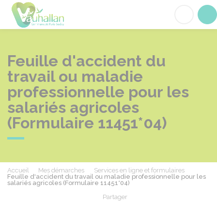
Vauhallan
Acc
Feuille d'accident du
travail ou maladie
professionnelle pour les
salariés agricoles
(Formulaire 11451*04)
Accueil
Mes démarches
Services en ligne et formulaires
Feuille d'accident du travail ou maladie professionnelle pour les
salariés agricoles (Formulaire 11451*04)
Partager
Partager sur Facebook
Partager sur X - Twit
Partager sur
Par