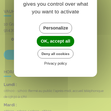
gives you control over what
you want to activate
VAUHALLAN
10 Grande rue du 8 mai 1945
Personalize
91430
VAUHALLAN
01 69 35 53 00
OK, accept all
Deny all cookies
Contactez-nous
Privacy policy
HORAIRES DE LA MAIRIE
Lundi :
08h00 - 12h00
(fermé au public l'après-midi, accueil téléphonique
de 13h30 à 17h)
Mardi :