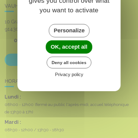
gives you control over what
VAUHALLAN
you want to activate
10 Grande rue du 8 mai 1945
91430
VAUHALLAN
Personalize
01 69 35 53 00
OK, accept all
Contactez-nous
Deny all cookies
Privacy policy
HORAIRES DE LA MAIRIE
Lundi :
08h00 - 12h00
(fermé au public l'après-midi, accueil téléphonique
de 13h30 à 17h)
Mardi :
08h30 - 12h00
13h30 - 18h30