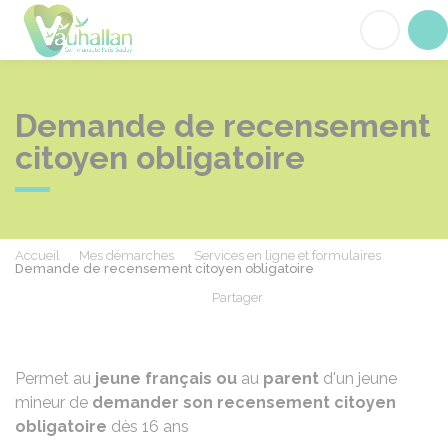
Vauhallan
Acc
Demande de recensement
citoyen obligatoire
Accueil
Mes démarches
Services en ligne et formulaires
Demande de recensement citoyen obligatoire
Partager
Partager sur Facebook
Partager sur X - Twit
Partager sur
Par
Permet au
jeune français ou
au
parent
d'un jeune
mineur de
demander son recensement citoyen
obligatoire
dès 16 ans