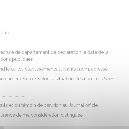
e
date
éfecture de
département de déclaration
le
date de la
ntions publiques.
d le ou les établissements suivants :
nom
,
adresse
 un numéro Siren /
selon la situation :
les numéros Siren
.................
tuts et du témoin de parution au Journal officiel.
ssurance de ma considération distinguée.