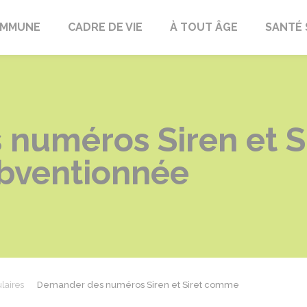
OMMUNE
CADRE DE VIE
À TOUT ÂGE
SANTÉ 
numéros Siren et 
ubventionnée
laires
Demander des numéros Siren et Siret comme