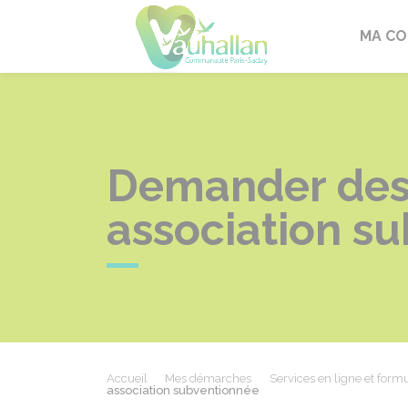
Vauhallan
MA C
Demander des 
association s
Accueil
Mes démarches
Services en ligne et formu
association subventionnée