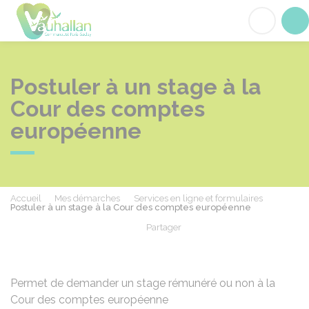
Vauhallan
Acc
Postuler à un stage à la
Cour des comptes
européenne
Accueil
Mes démarches
Services en ligne et formulaires
Postuler à un stage à la Cour des comptes européenne
Partager
Partager sur Facebook
Partager sur X - Twit
Partager sur
Par
Permet de demander un stage rémunéré ou non à la
Cour des comptes européenne