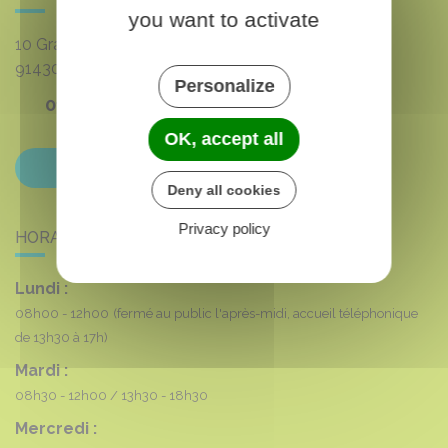
you want to activate
10 Grande rue du 8 mai 1945
91430
VAUHALLAN
Personalize
01 69 35 53 00
OK, accept all
Contactez-nous
Deny all cookies
Privacy policy
HORAIRES DE LA MAIRIE
Lundi :
08h00 - 12h00
(fermé au public l'après-midi, accueil téléphonique
de 13h30 à 17h)
Mardi :
08h30 - 12h00
13h30 - 18h30
Mercredi :