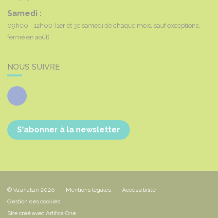
Samedi :
09h00 - 12h00
(1er et 3e samedi de chaque mois, sauf exceptions,
fermé en août)
NOUS SUIVRE
Facebook
S'abonner à la newsletter
© Vauhallan 2026
Mentions légales
Accessibilité
Gestion des cookies
Site créé avec Artifica One