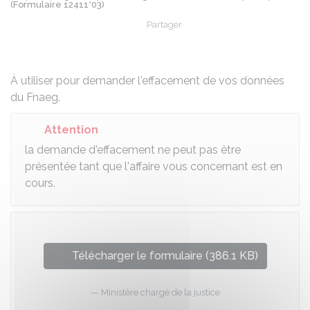
(Formulaire 12411*03)
Partager
Partager sur Facebook
Partager sur X - Twit
Partager sur
Par
À utiliser pour demander l'effacement de vos données
du
Fnaeg
.
Attention
la demande d'effacement ne peut pas être
présentée tant que l'affaire vous concernant est en
cours.
Télécharger le formulaire (386.1 KB)
Ministère chargé de la justice