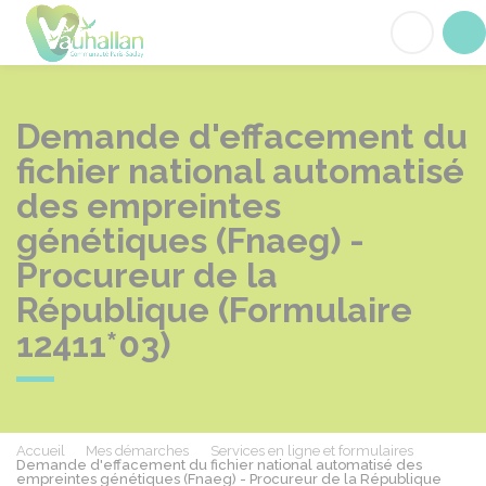
Vauhallan
Acc
Demande d'effacement du
fichier national automatisé
des empreintes
génétiques (Fnaeg) -
Procureur de la
République (Formulaire
12411*03)
Accueil
Mes démarches
Services en ligne et formulaires
Demande d'effacement du fichier national automatisé des
empreintes génétiques (Fnaeg) - Procureur de la République