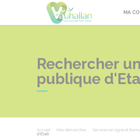
Vauhallan
MA C
Rechercher un
publique d'Eta
Accueil
Mes démarches
Services en ligne et formu
d'Etat)