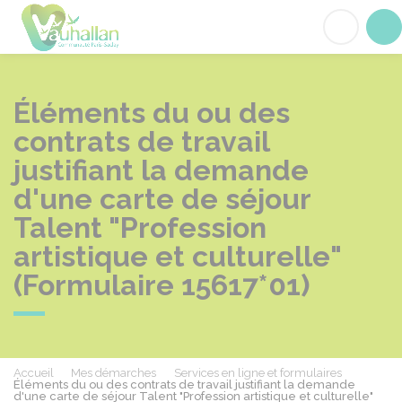
Vauhallan
Acc
Éléments du ou des
contrats de travail
justifiant la demande
d'une carte de séjour
Talent "Profession
artistique et culturelle"
(Formulaire 15617*01)
Accueil
Mes démarches
Services en ligne et formulaires
Éléments du ou des contrats de travail justifiant la demande
d'une carte de séjour Talent "Profession artistique et culturelle"