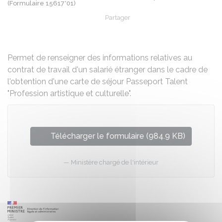
(Formulaire 15617*01)
Partager
Partager sur Facebook
Partager sur X - Twit
Partager sur
Par
Permet de renseigner des informations relatives au
contrat de travail d'un salarié étranger dans le cadre de
l'obtention d'une carte de séjour Passeport Talent
"Profession artistique et culturelle".
Télécharger le formulaire (984.9 KB)
Ministère chargé de l'intérieur