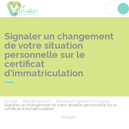
Vauhallan
Acc
Signaler un changement
de votre situation
personnelle sur le
certificat
d’immatriculation
Accueil
Mes démarches
Services en ligne et formulaires
Signaler un changement de votre situation personnelle sur le
certificat d’immatriculation
Partager
Partager sur Facebook
Partager sur X - Twit
Partager sur
Par