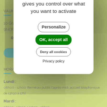
gives you control over what
you want to activate
VAUHALLAN
10 Grande rue du 8 mai 1945
Personalize
91430
VAUHALLAN
01 69 35 53 00
OK, accept all
Deny all cookies
Contactez-nous
Privacy policy
HORAIRES DE LA MAIRIE
Lundi :
08h00 - 12h00
(fermé au public l'après-midi, accueil téléphonique
de 13h30 à 17h)
Mardi :