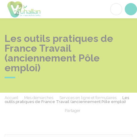
Vauhallan
Acc
Les outils pratiques de
France Travail
(anciennement Pôle
emploi)
Accueil
Mes démarches
Services en ligne et formulaires
Les
outils pratiques de France Travail (anciennement Pôle emploi)
Partager
Partager sur Facebook
Partager sur X - Twit
Partager sur
Par