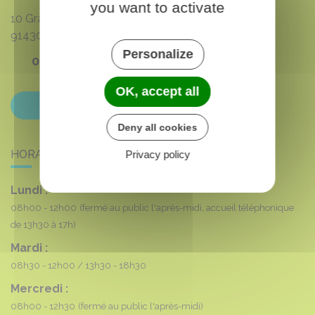
you want to activate
10 Grande rue du 8 mai 1945
91430
VAUHALLAN
Personalize
01 69 35 53 00
OK, accept all
Contactez-nous
Deny all cookies
HORAIRES DE LA MAIRIE
Privacy policy
Lundi :
08h00 - 12h00
(fermé au public l'après-midi, accueil téléphonique
de 13h30 à 17h)
Mardi :
08h30 - 12h00
13h30 - 18h30
Mercredi :
08h00 - 12h30
(fermé au public l'après-midi)