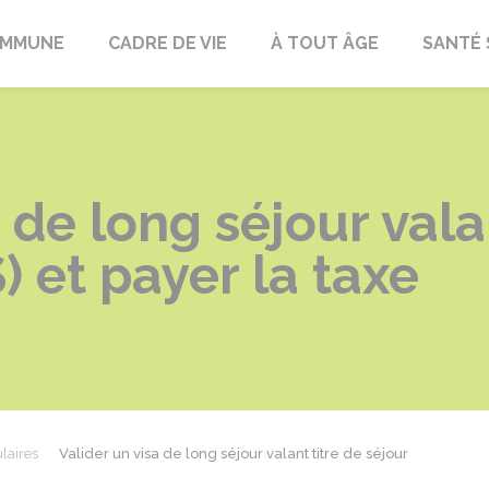
OMMUNE
CADRE DE VIE
À TOUT ÂGE
SANTÉ 
 de long séjour vala
) et payer la taxe
laires
Valider un visa de long séjour valant titre de séjour