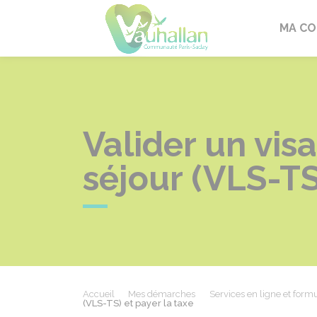
Vauhallan
MA C
Valider un visa
séjour (VLS-TS
Accueil
Mes démarches
Services en ligne et formu
(VLS-TS) et payer la taxe