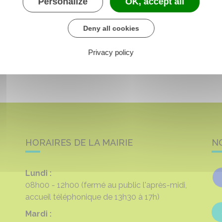
Personalize
OK, accept all
Deny all cookies
Privacy policy
HORAIRES DE LA MAIRIE
N
Lundi :
08h00 - 12h00
(fermé au public l'après-midi,
accueil téléphonique de 13h30 à 17h)
Mardi :