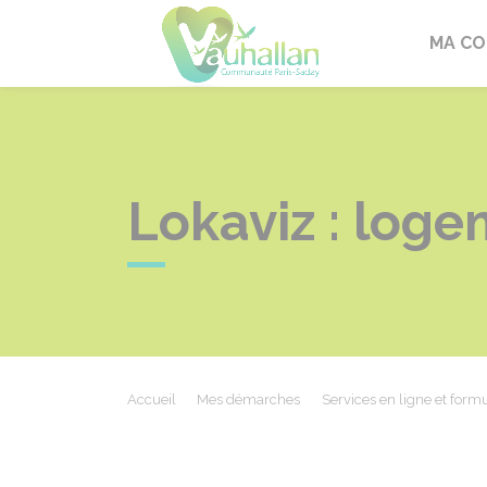
Vauhallan
MA C
Lokaviz : loge
Accueil
Mes démarches
Services en ligne et formu