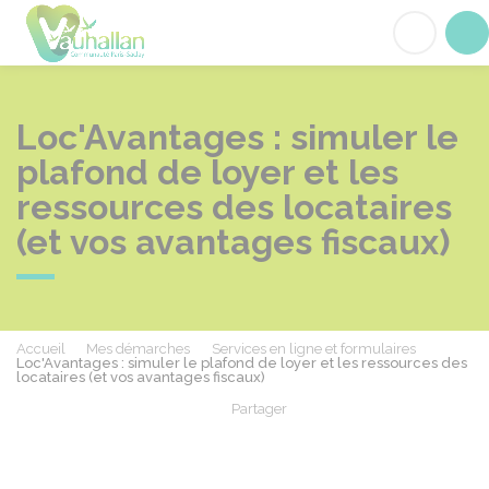
Vauhallan
Acc
Loc'Avantages : simuler le
plafond de loyer et les
ressources des locataires
(et vos avantages fiscaux)
Accueil
Mes démarches
Services en ligne et formulaires
Loc'Avantages : simuler le plafond de loyer et les ressources des
locataires (et vos avantages fiscaux)
Partager
Partager sur Facebook
Partager sur X - Twit
Partager sur
Par