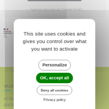
Agence nationale de l'habitat (Anah)
This site uses cookies and
gives you control over what
you want to activate
Personalize
OK, accept all
VAUHALLAN
Deny all cookies
10 Grande rue du 8 mai 1945
Privacy policy
91430
VAUHALLAN