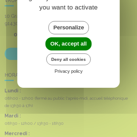
VAUHALLAN
you want to activate
10 Grande rue du 8 mai 1945
91430
VAUHALLAN
Personalize
01 69 35 53 00
OK, accept all
Contactez-nous
Deny all cookies
Privacy policy
HORAIRES DE LA MAIRIE
Lundi :
08h00 - 12h00
(fermé au public l'après-midi, accueil téléphonique
de 13h30 à 17h)
Mardi :
08h30 - 12h00
13h30 - 18h30
Mercredi :