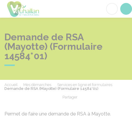
Vauhallan
Acc
Demande de RSA
(Mayotte) (Formulaire
14584*01)
Accueil
Mes démarches
Services en ligne et formulaires
Demande de RSA (Mayotte) (Formulaire 14584*01)
Partager
Partager sur Facebook
Partager sur X - Twit
Partager sur
Par
Permet de faire une demande de RSA à Mayotte.