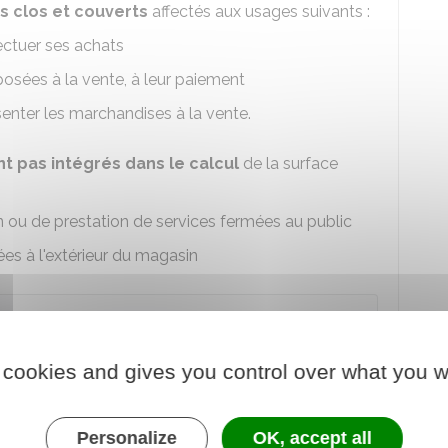
 clos et couverts
affectés aux usages suivants :
fectuer ses achats
osées à la vente, à leur paiement
senter les marchandises à la vente.
nt pas intégrés dans le calcul
de la surface
 ou de prestation de services fermées au public
ées à l'extérieur du magasin
 alimentaires est composé d'une surface de
 cookies and gives you control over what you w
tockage de 200 m². Seuls les 300 m² de surface
cier le seuil de 400 m². Par conséquent, la
Personalize
OK, accept all