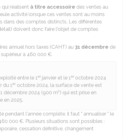
qui réalisent
à titre accessoire
des ventes au
seule activité lorsque ces ventes sont au moins
s dans des comptes distincts. Les différentes
étail) doivent donc faire l'objet de comptes
aires annuel hors taxes (CAHT) au
31 décembre
de
 supérieur à
460 000 €
.
er
er
ploité entre le 1
janvier et le 1
octobre 2024
er
r du 1
octobre 2024, la surface de vente est
 31 décembre 2024 (900 m²) qui est prise en
e en 2025.
é pendant l'année complète, il faut " annualiser " le
460 000 €
. Plusieurs situations sont possibles :
poraire, cessation définitive, changement