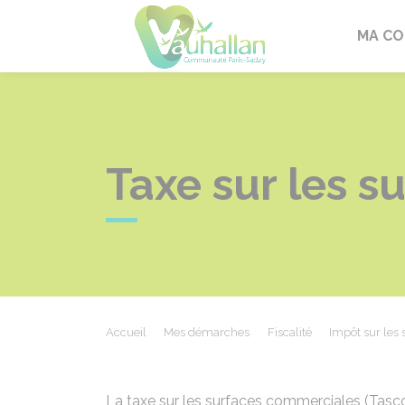
Vauhallan
MA C
Taxe sur les 
Accueil
Mes démarches
Fiscalité
Impôt sur les 
La taxe sur les surfaces commerciales (Tasco