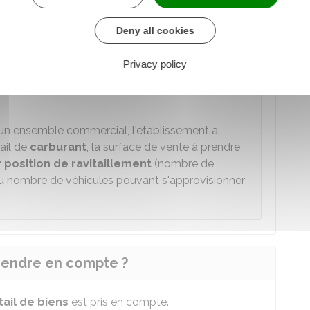
treprises " têtes de réseau "
, c'est-à-dire qui
 des établissements sous une même enseigne
Deny all cookies
2
e cumulée de ces établissements excède 4 000 m
,
urface de vente prise individuellement est
Privacy policy
'un ensemble commercial, l'établissement a
ail de
carburant
, la surface de vente à prendre
 position de ravitaillement
(nombre de
 nombre de véhicules pouvant s'approvisionner
 prendre en compte ?
ail de biens
est pris en compte.