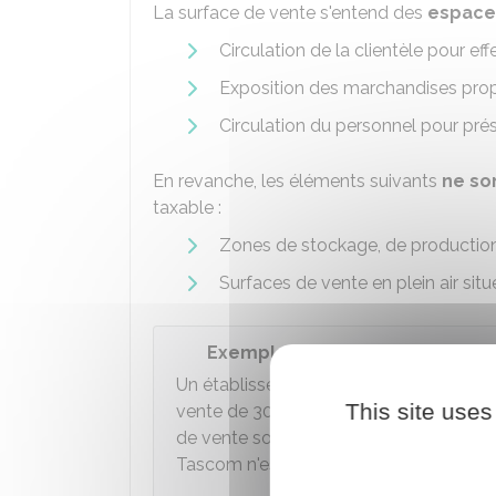
La surface de vente s'entend des
espaces
Circulation de la clientèle pour ef
Exposition des marchandises prop
Circulation du personnel pour pré
En revanche, les éléments suivants
ne so
taxable :
Zones de stockage, de production
Surfaces de vente en plein air situ
Exemple
Un établissement de vente de produits
This site uses
vente de 300 m² et d'une surface de s
de vente sont pris en compte pour appré
Tascom n'est pas due dans ce cas.