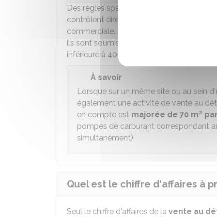
Des règles spécifiques s'appliquent aux
en
contrôlent directement ou indirectement
commerciale. Lorsque la surface de vent
ils sont soumis à la Tascom même si leur s
inférieure à 400 m².
À savoir
Lorsque sur un même site ou au sein d
également une activité de vente au dét
en compte est
majorée de 70 m²
par
pompes de carburant correspondant au
simultanément).
Quel est le chiffre d'affaires à
Seul le chiffre d'affaires de la
vente au dét