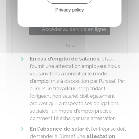
Créer votre espace (compte) Urssaf
Privacy policy
en ligne
Accéder au service en ligne
Urssaf
En cas d'emploi de salariés
, il faut
fournir une attestation employeur. Nous
vous invitons à consulter le
mode
d'emploi
mis à disposition par l'Urssaf. Par
ailleurs, le travailleur indépendant
(dirigeant non salarié) doit également
prouver qu'il a respecté ses obligations
sociales : un
mode d'emploi
précise
comment télécharger une attestation.
En l'absence de salarié
, l'entreprise doit
demander à l'Urssaf une
attestation