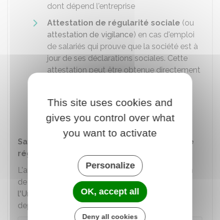
dont dépend l'entreprise
Attestation de régularité sociale
(ou
attestation de vigilance
) en cas d'emploi
de salariés qui prouve que la société est à
jour de ses déclarations sociales. Cette
attestation peut être obtenue directement
en ligne sur le site de l'Urssaf. Lorsque
l'entreprise n'a aucun salarié, elle doit
This site uses cookies and
demander à l'Urssaf une
attestation
gives you control over what
d'entreprise sans salarié
.
you want to activate
Savoir comment obtenir une attestation de
régularité sociale
Personalize
L'attestation de régularité sociale (ou attestation
de vigilance) peut être obtenue sur le site de
OK, accept all
l'Urssaf
. Elle peut être directement téléchargée
depuis son espace en ligne sur Urssaf.fr .
Deny all cookies