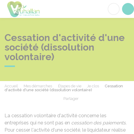
Vauhallan
Acc
Cessation d'activité d'une
société (dissolution
volontaire)
Accueil
Mes démarches
Étapes de vie
Je clos
Cessation
d'activité d'une société (dissolution volontaire)
Partager
Partager sur Facebook
Partager sur X - Twit
Partager sur
Par
La cessation volontaire d'activité concerne les
entreprises qui ne sont pas en
cessation des paiements
.
Pour cesser l'activité d'une société, le liquidateur réalise