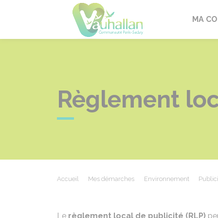
Vauhallan
MA C
Règlement loca
Accueil
Mes démarches
Environnement
Public
Le
règlement local de publicité (RLP)
per