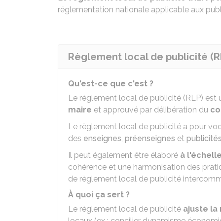
réglementation nationale applicable aux publ
Règlement local de publicité (RLP
Qu'est-ce que c'est ?
Le règlement local de publicité (RLP) est
maire
et approuvé par délibération du
co
Le règlement local de publicité a pour voca
des
enseignes
,
préenseignes
et
publicité
Il peut également être élaboré
à l'échel
cohérence et une harmonisation des pratiq
de règlement local de publicité intercomm
À quoi ça sert ?
Le règlement local de publicité
ajuste la
locaux (ex : concilier dynamisme économiqu