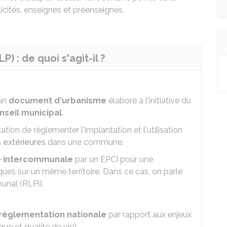
icités, enseignes et préenseignes.
) : de quoi s'agit-il ?
 un
document d'urbanisme
élaboré à l'initiative du
nseil municipal
.
tion de réglementer l'implantation et l'utilisation
s extérieures
dans une commune.
le intercommunale
par un
EPCI
pour une
ues sur un même territoire. Dans ce cas, on parle
unal (RLPi).
 règlementation nationale
par rapport aux enjeux
e et qualité de vie).