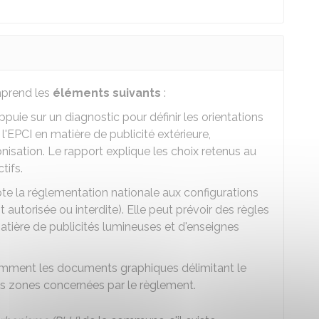
mprend les
éléments suivants
:
'appuie sur un diagnostic pour définir les orientations
l'
EPCI
en matière de publicité extérieure,
sation. Le rapport explique les choix retenus au
tifs.
pte la réglementation nationale aux configurations
st autorisée ou interdite). Elle peut prévoir des règles
atière de publicités lumineuses et d'enseignes
amment les documents graphiques délimitant le
es zones concernées par le règlement.