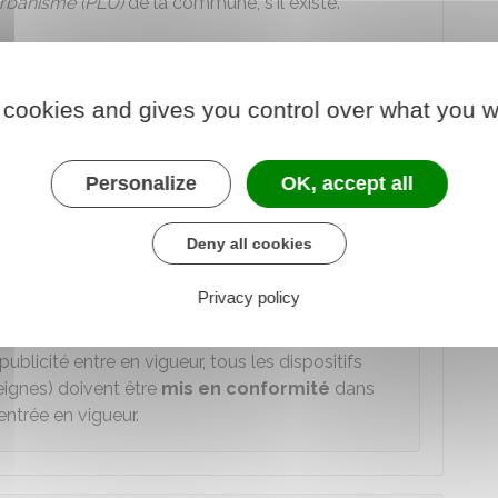
urbanisme (PLU)
de la commune, s'il existe.
e RLP ?
 cookies and gives you control over what you w
règlement local de publicité (RLP) doivent
Personalize
OK, accept all
 la commune ou de l'intercommunalité, les
zones ou
Deny all cookies
re les limites de
l'agglomération
fixées par le
Privacy policy
blicité entre en vigueur, tous les dispositifs
seignes) doivent être
mis en conformité
dans
ntrée en vigueur.