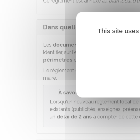
Ce règlement est annexé au
plan local d'
Dans quelles zones s'applique l
This site uses
Les
documents graphiques
annexés au 
identifier, sur l'ensemble du territoire de
périmètres
concernés par le règlement.
Le règlement doit également faire apparaît
maire.
À savoir
Lorsqu'un nouveau règlement local de pu
existants (publicités, enseignes, préen
un
délai de 2 ans
à compter de cette e